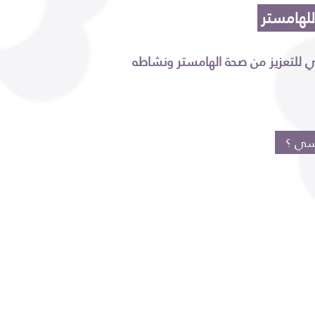
للهامستر