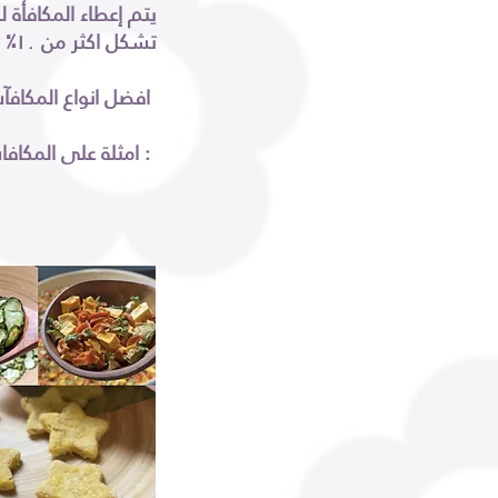
يتم إعطاء المكافأة 
تشكل اكثر من ١٠٪؜ من النظام الغذائي
افضل انواع المكافآت هي الانواع الصحيه التي تصنع من الخضار والفواكه والمكونات الطبيعية الطازجة
امثلة على المكافات الصحيه :