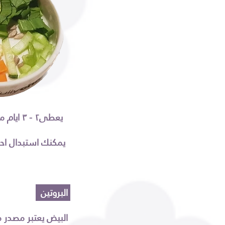
يعطى٢ - ٣ ايام متفرقه في الاسبوع
يمكنك استبدال احد ايام الخضار بالسيريلاك بقدر ملعقه صغيره ممتلئة وخلطه بالماء
البروتين
البيض يعتبر مصدر من مصادر البروتين