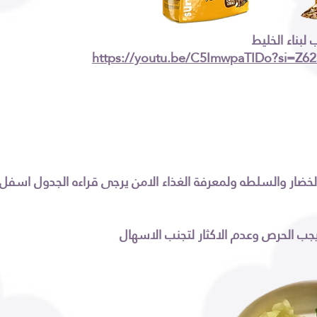
https://youtu.be/C5ImwpaTIDo?si=Z
جب الحرص وعدم الاكثار لتجنب الاسهال