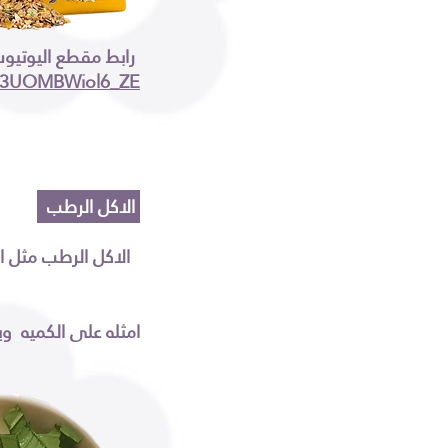
رابط مقطع اليوتيوب لبناء الخليط
623UOMBWiol6_ZE
الاكل الرطب
الاكل الرطب مثل الخضار والسلطه ولمعرفة الغذاء الامن يرجى قراءه الجدول اسفل الصفحه
امثله على الكميه وي