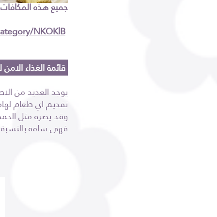
جميع هذه المكافات
/category/NKOKlB
قائمة الغذاء الامن للهامستر
يوجد العديد من الاص
تقديم اي طعام لهام
وقد يضره مثل الحمضي
فهي سامه بالنسبة 